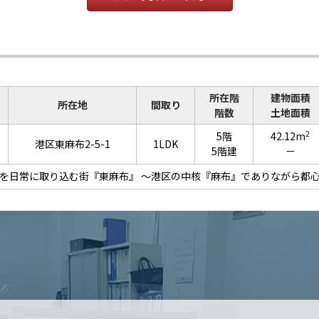
所在階
建物面積
所在地
間取り
階数
土地面積
2
5階
42.12m
港区東麻布2-5-1
1LDK
5階建
－
を日常に取り込む街『東麻布』 ～港区の中核『麻布』でありながら都