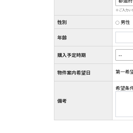
※ご入力い
性別
男性
年齢
購入予定時期
第一希
物件案内希望日
希望条
備考