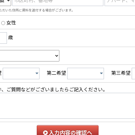
市区町村、番地等
アパート、
ただいた住所に資料を送付する場合がございます。
女性
歳
望
第二希望
第三希望
件、ご質問などがございましたらご記入ください。
入力内容の確認へ