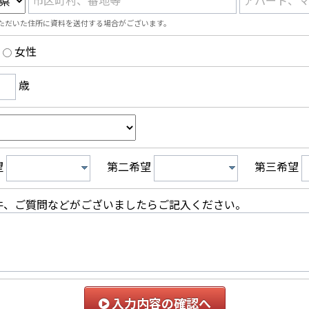
市区町村、番地等
アパート、
ただいた住所に資料を送付する場合がございます。
女性
歳
望
第二希望
第三希望
件、ご質問などがございましたらご記入ください。
入力内容の確認へ