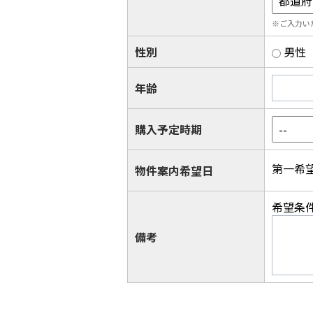
※ご入力い
性別
男性
年齢
購入予定時期
第一希
物件案内希望日
希望条
備考