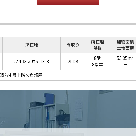
所在階
建物面積
所在地
間取り
階数
土地面積
2
8階
55.35m
品川区大井5-13-3
2LDK
8階建
－
晴らす最上階×角部屋