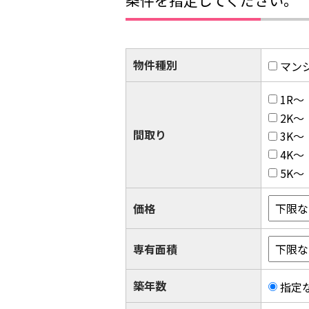
条件を指定してください。
物件種別
マン
1R～
2K～
間取り
3K～
4K～
5K～
価格
専有面積
築年数
指定