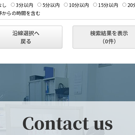
なし
3分以内
5分以内
10分以内
15分以内
2
停からの時間を含む
沿線選択へ
検索結果を表示
戻る
（
0
件）
Contact us