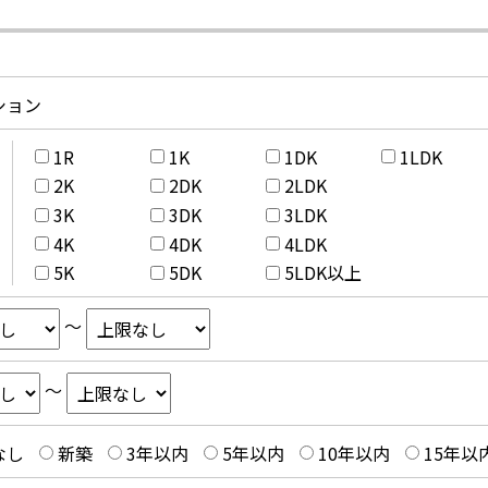
ション
1R
1K
1DK
1LDK
2K
2DK
2LDK
3K
3DK
3LDK
4K
4DK
4LDK
5K
5DK
5LDK以上
～
～
なし
新築
3年以内
5年以内
10年以内
15年以