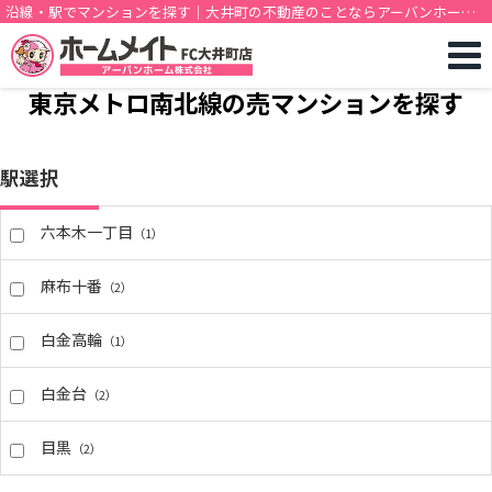
沿線・駅でマンションを探す｜大井町の不動産のことならアーバンホーム
株式会社
東京メトロ南北線の売マンションを探す
駅選択
六本木一丁目
（1）
麻布十番
（2）
白金高輪
（1）
白金台
（2）
目黒
（2）