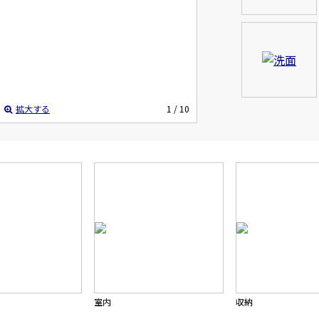
拡大する
1
/ 10
室内
収納