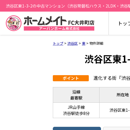
渋谷区東1-3-2の中古マンション（渋谷常磐松ハウス・2LDK・渋谷駅徒
トッ
トップ
>
渋谷区
>
東
>
物件詳細
渋谷区東1
進化する街『渋谷
ポイント
沿線
所在地
最寄駅
JR山手線
渋谷区東1-
渋谷駅徒歩8分