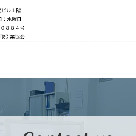
銀座ビル１階
休日：水曜日
１０８８４号
物取引業協会