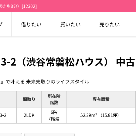
歩8分）[12302]
プ
借りたい
買いたい
売りたい
-3-2（渋谷常磐松ハウス） 中
』で叶える 未来先取りのライフスタイル
所在階
間取り
専有面積
階数
6階
2
3-2
2LDK
52.29m
（15.81坪）
7階建