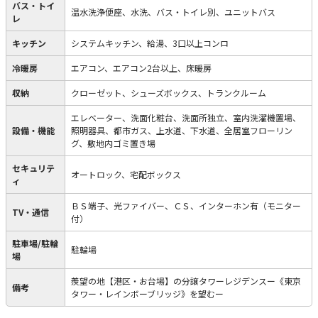
バス・トイ
温水洗浄便座、水洗、バス・トイレ別、ユニットバス
レ
キッチン
システムキッチン、給湯、3口以上コンロ
冷暖房
エアコン、エアコン2台以上、床暖房
収納
クローゼット、シューズボックス、トランクルーム
エレベーター、洗面化粧台、洗面所独立、室内洗濯機置場、
設備・機能
照明器具、都市ガス、上水道、下水道、全居室フローリン
グ、敷地内ゴミ置き場
セキュリテ
オートロック、宅配ボックス
ィ
ＢＳ端子、光ファイバー、ＣＳ、インターホン有（モニター
TV・通信
付）
駐車場/駐輪
駐輪場
場
羨望の地【港区・お台場】の分譲タワーレジデンスー《東京
備考
タワー・レインボーブリッジ》を望むー