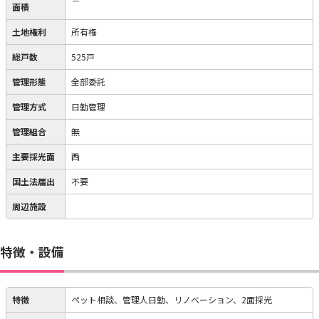
－
面積
土地権利
所有権
総戸数
525戸
管理形態
全部委託
管理方式
日勤管理
管理組合
無
主要採光面
西
国土法届出
不要
周辺施設
特徴・設備
特徴
ペット相談、管理人日勤、リノベーション、2面採光