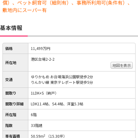
償）、ペット飼育可（細則有）、事務所利用可(条件有）、
敷地内にスーパー有
基本情報
価格
11,499万円
港区台場2-2-2
所在地
地図を表示
ゆりかもめ お台場海浜公園駅徒歩2分
交通
りんかい線 東京テレポート駅徒歩5分
間取り
1LDK+S（納戸）
間取り詳細
LDK11.4帖、S4.4帖、洋室5.3帖
所在階
6階
階数
33階建
2
専有面積
50.59m
（15.30坪）