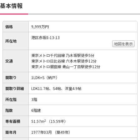
基本情報
価格
9,999万円
港区赤坂8-13-13
所在地
地図を表示
東京メトロ千代田線 乃木坂駅徒歩5分
交通
東京メトロ日比谷線 六本木駅徒歩12分
東京メトロ銀座線 青山一丁目駅徒歩12分
間取り
1LDK+S（納戸）
間取り詳細
LDK11.7帖、S4帖、洋室4.9帖
所在階
3階
階数
6階建
2
専有面積
51.57m
（15.59坪）
築年月
1977年03月
（築49年）