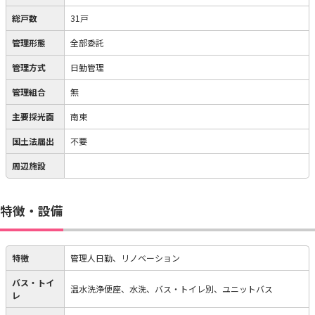
総戸数
31戸
管理形態
全部委託
管理方式
日勤管理
管理組合
無
主要採光面
南東
国土法届出
不要
周辺施設
特徴・設備
特徴
管理人日勤、リノベーション
バス・トイ
温水洗浄便座、水洗、バス・トイレ別、ユニットバス
レ