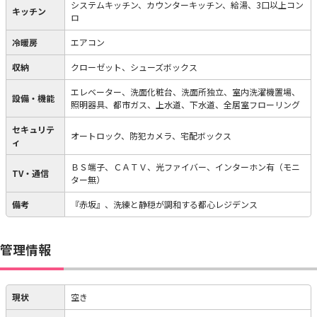
システムキッチン、カウンターキッチン、給湯、3口以上コン
キッチン
ロ
冷暖房
エアコン
収納
クローゼット、シューズボックス
エレベーター、洗面化粧台、洗面所独立、室内洗濯機置場、
設備・機能
照明器具、都市ガス、上水道、下水道、全居室フローリング
セキュリテ
オートロック、防犯カメラ、宅配ボックス
ィ
ＢＳ端子、ＣＡＴＶ、光ファイバー、インターホン有（モニ
TV・通信
ター無）
備考
『赤坂』、洗練と静穏が調和する都心レジデンス
管理情報
現状
空き