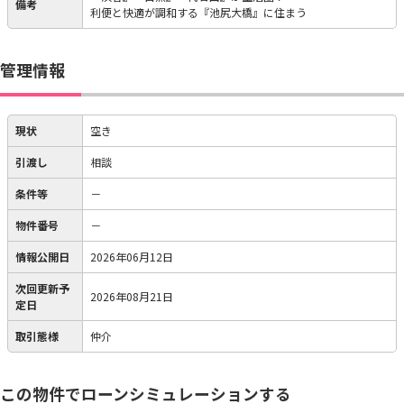
備考
利便と快適が調和する『池尻大橋』に住まう
管理情報
現状
空き
引渡し
相談
条件等
－
物件番号
－
情報公開日
2026年06月12日
次回更新予
2026年08月21日
定日
取引態様
仲介
この物件でローンシミュレーションする