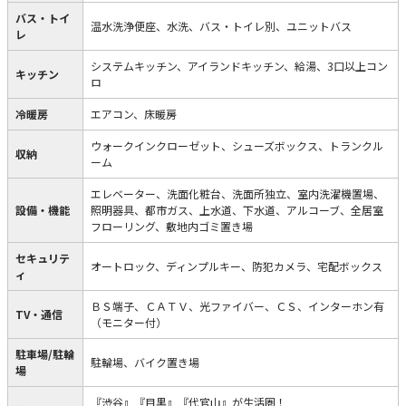
バス・トイ
温水洗浄便座、水洗、バス・トイレ別、ユニットバス
レ
システムキッチン、アイランドキッチン、給湯、3口以上コン
キッチン
ロ
冷暖房
エアコン、床暖房
ウォークインクローゼット、シューズボックス、トランクル
収納
ーム
エレベーター、洗面化粧台、洗面所独立、室内洗濯機置場、
設備・機能
照明器具、都市ガス、上水道、下水道、アルコーブ、全居室
フローリング、敷地内ゴミ置き場
セキュリテ
オートロック、ディンプルキー、防犯カメラ、宅配ボックス
ィ
ＢＳ端子、ＣＡＴＶ、光ファイバー、ＣＳ、インターホン有
TV・通信
（モニター付）
駐車場/駐輪
駐輪場、バイク置き場
場
『渋谷』『目黒』『代官山』が生活圏！