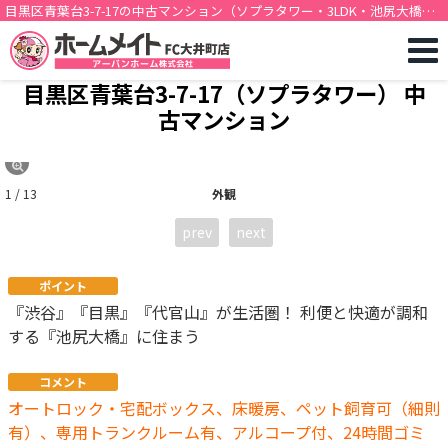
目黒区青葉台3-7-17の中古マンション（ソプラタワー・3LDK・池尻大橋駅
徒歩8分）[12409]
目黒区青葉台3-7-17（ソプラタワー） 中
古マンション
1 / 13
外観
prev
next
ポイント
『渋谷』『目黒』『代官山』が生活圏！ 利便と快適が調和
する『池尻大橋』に住まう
コメント
オートロック・宅配ボックス、床暖房、ペット飼育可（細則
有）、専用トランクルーム有、アルコープ付、24時間ゴミ