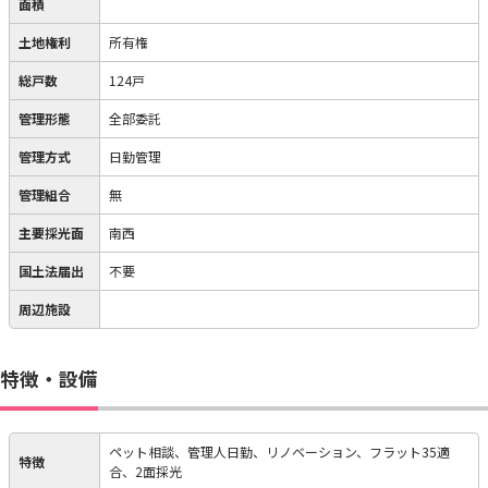
面積
土地権利
所有権
総戸数
124戸
管理形態
全部委託
管理方式
日勤管理
管理組合
無
主要採光面
南西
国土法届出
不要
周辺施設
特徴・設備
ペット相談、管理人日勤、リノベーション、フラット35適
特徴
合、2面採光