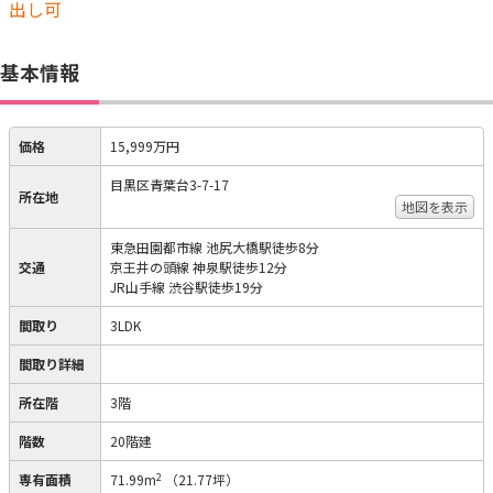
出し可
基本情報
価格
15,999万円
目黒区青葉台3-7-17
所在地
地図を表示
東急田園都市線 池尻大橋駅徒歩8分
交通
京王井の頭線 神泉駅徒歩12分
JR山手線 渋谷駅徒歩19分
間取り
3LDK
間取り詳細
所在階
3階
階数
20階建
2
専有面積
71.99m
（21.77坪）