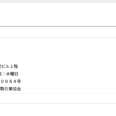
お問い合
銀座ビル１階
休日：水曜日
１０８８４号
物取引業協会