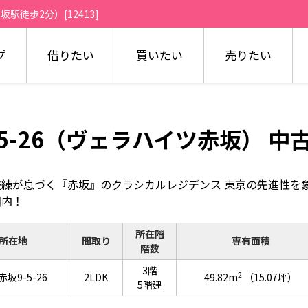
駅徒歩2分）[12413]
プ
借りたい
買いたい
売りたい
-5-26（ヴェラハイツ赤坂） 中
洗練が息づく『赤坂』のクラシカルレジデンス 東京の先進性を
圏内！
所在階
所在地
間取り
専有面積
階数
3階
2
坂9-5-26
2LDK
49.82m
（15.07坪）
5階建