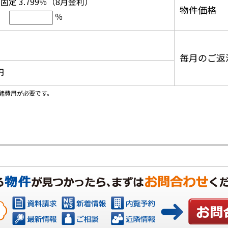
固定 3.799％（8月金利）
物件価格
％
毎月のご返
円
諸費用が必要です。