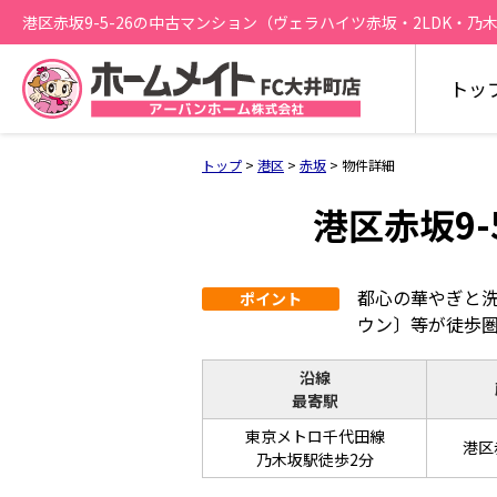
港区赤坂9-5-26の中古マンション（ヴェラハイツ赤坂・2LDK・乃木坂
トッ
トップ
>
港区
>
赤坂
>
物件詳細
港区赤坂9
都心の華やぎと
ポイント
ウン〕等が徒歩
沿線
最寄駅
東京メトロ千代田線
港区赤
乃木坂駅徒歩2分