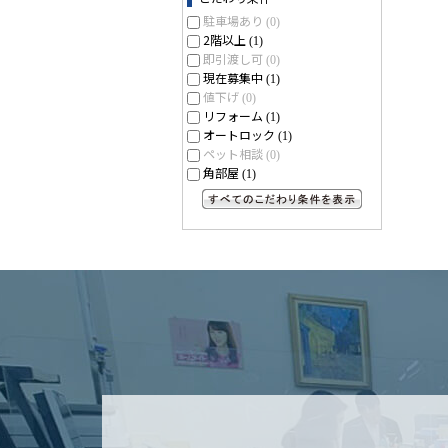
駐車場あり
(0)
2階以上
(1)
即引渡し可
(0)
現在募集中
(1)
値下げ
(0)
リフォーム
(1)
オートロック
(1)
ペット相談
(0)
角部屋
(1)
すべてのこだわり条件を見る