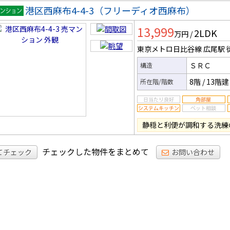
港区西麻布4-4-3（フリーディオ西麻布）
マンシ
13,999
2LDK
ン
万円
/
東京メトロ日比谷線 広尾駅
ＳＲＣ
構造
8階
/
13階建
所在階/階数
静穏と利便が調和する洗練
チェックした物件をまとめて
てチェック
お問い合わせ