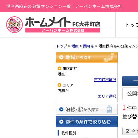
港区西麻布の分譲マンション一覧｜アーバンホーム株式会社
トッ
トップ
>
港区
>
西麻布
>
港区西麻布の分譲マン
地域から探す
市区町村
港区
市区町村選択
エリア
一覧で
西麻布
公開
エリア選択
1
件中
並び替
沿線・駅から探す
物件の条件で絞り込む
全
物件種別