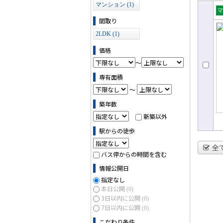
マンション (1)
売
間取り
ョ
2LDK (1)
価格
～
専有面積
～
築年数
新築以外
駅からの徒歩
全
バス停からの時間を含む
情報公開日
指定なし
本日公開
(0)
3日以内に公開
(0)
7日以内に公開
(0)
こだわり条件