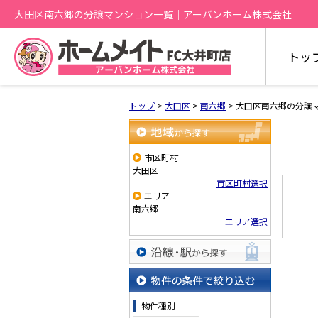
大田区南六郷の分譲マンション一覧｜アーバンホーム株式会社
トッ
トップ
>
大田区
>
南六郷
>
大田区南六郷の分譲
地域から探す
市区町村
大田区
市区町村選択
エリア
南六郷
エリア選択
沿線・駅から探す
物件の条件で絞り込む
物件種別