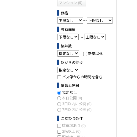
マンション (0)
価格
～
専有面積
～
築年数
新築以外
駅からの徒歩
バス停からの時間を含む
情報公開日
指定なし
本日公開
(0)
3日以内に公開
(0)
7日以内に公開
(0)
こだわり条件
駐車場あり
(0)
2階以上
(0)
即引渡し可