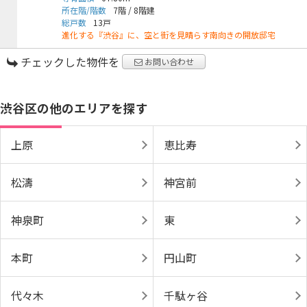
所在階/階数
7階
/
8階建
総戸数
13戸
進化する『渋谷』に、空と街を見晴らす南向きの開放邸宅
チェックした物件を
お問い合わせ
渋谷区の他のエリアを探す
上原
恵比寿
松濤
神宮前
神泉町
東
本町
円山町
代々木
千駄ヶ谷