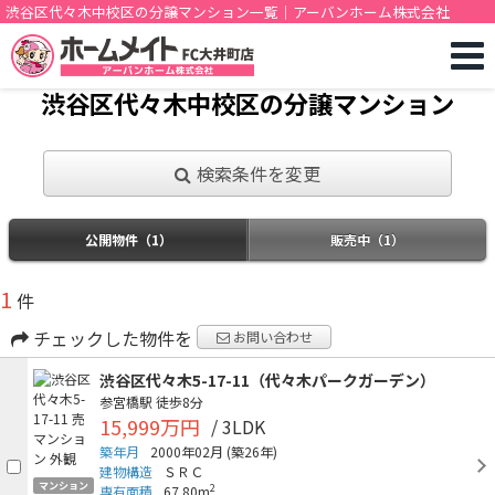
渋谷区代々木中校区の分譲マンション一覧｜アーバンホーム株式会社
渋谷区代々木中校区の分譲マンション
検索条件を変更
公開物件（1）
販売中（1）
1
件
チェックした物件を
お問い合わせ
渋谷区代々木5-17-11（代々木パークガーデン）
参宮橋駅
徒歩8分
15,999万円
/ 3LDK
築年月
2000年02月
(築26年)
建物構造
ＳＲＣ
マンション
2
専有面積
67.80m