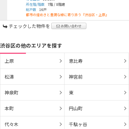
所在階/階数
7階
/
8階建
総戸数
16戸
都市の煌めきと豊潤な緑に寄り添う『渋谷区・上原』
チェックした物件を
お問い合わせ
渋谷区の他のエリアを探す
上原
恵比寿
松濤
神宮前
神泉町
東
本町
円山町
代々木
千駄ヶ谷