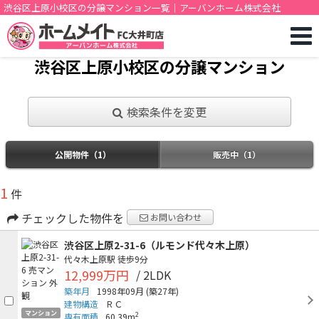
渋谷区上原小校区の分譲マンション一覧｜アーバンホーム株式会社
渋谷区上原小校区の分譲マンション
検索条件を変更
公開物件（1）
販売中（1）
1
件
チェックした物件を
お問い合わせ
渋谷区上原2-31-6（ルモンド代々木上原）
代々木上原駅
徒歩9分
12,999万円
/ 2LDK
築年月
1998年09月
(築27年)
建物構造
ＲＣ
マンション
2
専有面積
60.39m