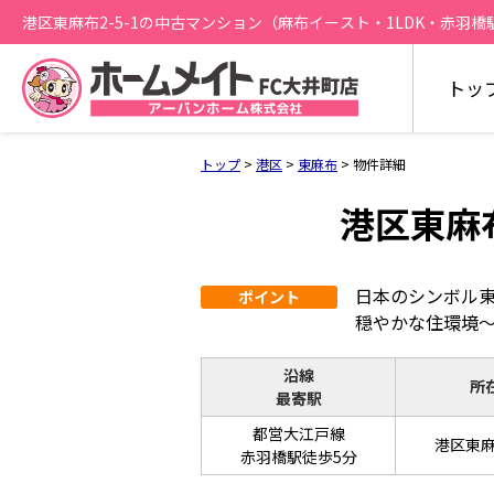
港区東麻布2-5-1の中古マンション（麻布イースト・1LDK・赤羽橋駅徒
トッ
トップ
>
港区
>
東麻布
>
物件詳細
港区東麻布
日本のシンボル
ポイント
穏やかな住環境
沿線
所
最寄駅
都営大江戸線
港区東麻布
赤羽橋駅徒歩5分