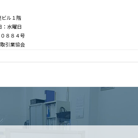
銀座ビル１階
休日：水曜日
１０８８４号
物取引業協会