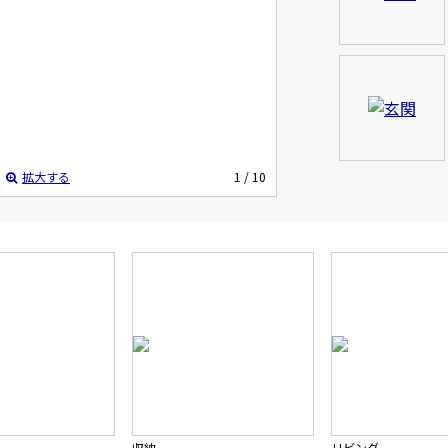
拡大する
1
/ 10
収納
リビング