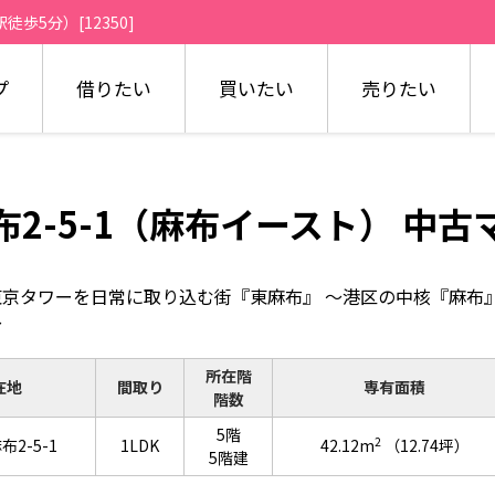
歩5分）[12350]
プ
借りたい
買いたい
売りたい
2-5-1（麻布イースト） 中古
東京タワーを日常に取り込む街『東麻布』 ～港区の中核『麻布
～
所在階
在地
間取り
専有面積
階数
5階
2
2-5-1
1LDK
42.12m
（12.74坪）
5階建