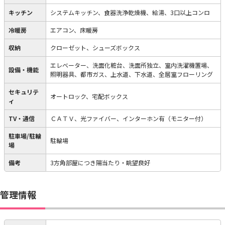
キッチン
システムキッチン、食器洗浄乾燥機、給湯、3口以上コンロ
冷暖房
エアコン、床暖房
収納
クローゼット、シューズボックス
エレベーター、洗面化粧台、洗面所独立、室内洗濯機置場、
設備・機能
照明器具、都市ガス、上水道、下水道、全居室フローリング
セキュリテ
オートロック、宅配ボックス
ィ
TV・通信
ＣＡＴＶ、光ファイバー、インターホン有（モニター付）
駐車場/駐輪
駐輪場
場
備考
3方角部屋につき陽当たり・眺望良好
管理情報