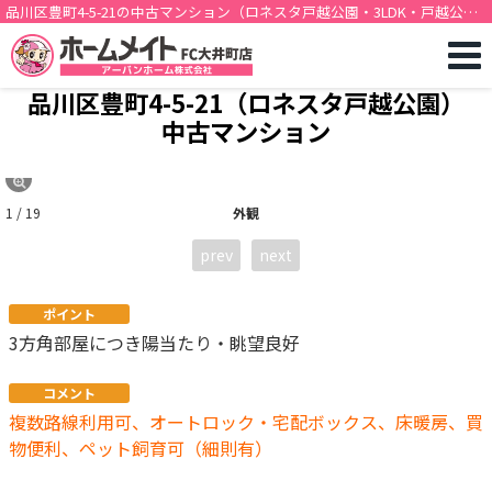
品川区豊町4-5-21の中古マンション（ロネスタ戸越公園・3LDK・戸越公園
駅徒歩5分）[12414]
品川区豊町4-5-21（ロネスタ戸越公園）
中古マンション
1 / 19
外観
prev
next
ポイント
3方角部屋につき陽当たり・眺望良好
コメント
複数路線利用可、オートロック・宅配ボックス、床暖房、買
物便利、ペット飼育可（細則有）