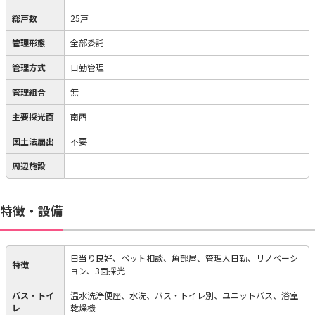
総戸数
25戸
管理形態
全部委託
管理方式
日勤管理
管理組合
無
主要採光面
南西
国土法届出
不要
周辺施設
特徴・設備
日当り良好、ペット相談、角部屋、管理人日勤、リノベーシ
特徴
ョン、3面採光
バス・トイ
温水洗浄便座、水洗、バス・トイレ別、ユニットバス、浴室
レ
乾燥機