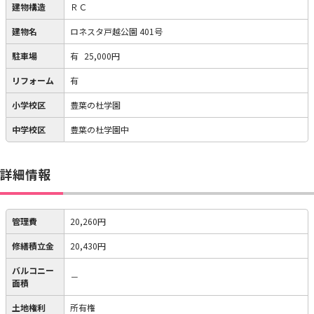
建物構造
ＲＣ
建物名
ロネスタ戸越公園 401号
駐車場
有
25,000円
リフォーム
有
小学校区
豊葉の杜学園
中学校区
豊葉の杜学園中
詳細情報
管理費
20,260円
修繕積立金
20,430円
バルコニー
－
面積
土地権利
所有権