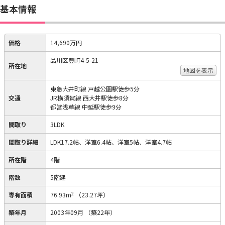
基本情報
価格
14,690万円
品川区豊町4-5-21
所在地
地図を表示
東急大井町線 戸越公園駅徒歩5分
交通
JR横須賀線 西大井駅徒歩8分
都営浅草線 中延駅徒歩9分
間取り
3LDK
間取り詳細
LDK17.2帖、洋室6.4帖、洋室5帖、洋室4.7帖
所在階
4階
階数
5階建
2
専有面積
76.93m
（23.27坪）
築年月
2003年09月
（築22年）