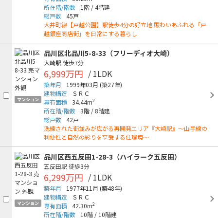
所在階/階数
1階
/
4階建
総戸数
45戸
大井町線【戸越公園】駅徒歩4分の好立地 賑わいあふれる「戸
越銀座商店街」を日常にする暮らし
品川区北品川5-8-33（フリーディオ大崎）
大崎駅
徒歩7分
6,999万円
/ 1LDK
築年月
1999年03月
(築27年)
建物構造
ＳＲＣ
マンション
2
専有面積
34.44m
所在階/階数
3階
/
8階建
総戸数
42戸
洗練された街並みが広がる再開発エリア『大崎駅』～山手線の
利便性と自然の彩りを享受する住環境～
品川区西五反田1-28-3（ハイラーク五反田）
五反田駅
徒歩3分
6,299万円
/ 1LDK
築年月
1977年11月
(築48年)
建物構造
ＳＲＣ
マンション
2
専有面積
42.30m
所在階/階数
10階
/
10階建