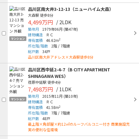
品川区南大井3-12-13（ニューハイム大森）
大森駅
徒歩8分
4,499万円
/ 2LDK
築年月
1979年06月
(築47年)
建物構造
ＲＣ
マンション
2
専有面積
46.62m
所在階/階数
2階
/
7階建
総戸数
34戸
品川区南大井アドレス×大森駅徒歩8分
品川区西中延2-4-7（B CITY APARTMENT
SHINAGAWA WES）
荏原中延駅
徒歩4分
7,498万円
/ 1LDK
築年月
2015年11月
(築10年)
マンション
建物構造
ＲＣ
2
専有面積
41.58m
所在階/階数
7階
/
7階建
総戸数
48戸
最上階×角部屋×約12㎡のルーフバルコニー付き 商業施設充
実の便利な住環境