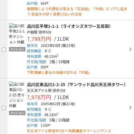
総戸数
66戸
再開発により利便性が高まる『五反田』『大崎』エリアに住ま
う 桜並木が続く目黒川沿いの立地
品川区平塚2-1-1（ライオンズタワー五反田）
戸越駅
徒歩6分
7,799万円
/ 1LDK
築年月
2003年04月
(築23年)
マンション
建物構造
ＲＣ
2
専有面積
40.23m
所在階/階数
2階
/
18階建
総戸数
89戸
下町情緒と都会の洗練が交わる『戸越』
品川区東品川2-2-25（サンウッド品川天王洲タワー）
天王洲アイル駅
徒歩3分
7,978万円
/ 1LDK
築年月
2005年02月
(築21年)
建物構造
ＲＣ
マンション
2
専有面積
46.18m
所在階/階数
5階
/
23階建
総戸数
129戸
天王洲アイル駅徒歩3分×免震構造タワーレジデンス