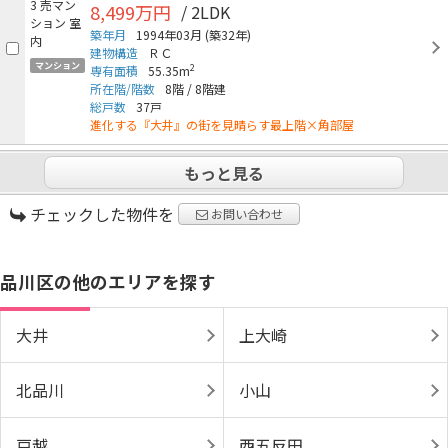
8,499万円
/ 2LDK
築年月
1994年03月
(築32年)
建物構造
ＲＣ
マンション
2
専有面積
55.35m
所在階/階数
8階
/
8階建
総戸数
37戸
進化する『大井』の街を見晴らす最上階×角部屋
もっと見る
チェックした物件を
お問い合わせ
品川区の他のエリアを探す
大井
上大崎
北品川
小山
戸越
西五反田