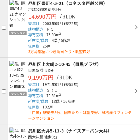
品川区豊町4-5-21（ロネスタ戸越公園）
戸越公園駅
徒歩5分
14,690万円
/ 3LDK
築年月
2003年09月
(築22年)
建物構造
ＲＣ
マンション
2
専有面積
76.93m
所在階/階数
4階
/
5階建
総戸数
25戸
3方角部屋につき陽当たり・眺望良好
品川区上大崎2-10-45（目黒プラザ）
目黒駅
徒歩3分
9,199万円
/ 3LDK
築年月
1971年01月
(築55年)
建物構造
ＳＲＣ
マンション
2
専有面積
70.81m
所在階/階数
13階
/
16階建
総戸数
102戸
「目黒」駅徒歩3分、陽当たり・眺望良好、風格漂うヴィンテ
ージマンション
品川区大井5-13-3（ナイスアーバン大井）
西大井駅
徒歩8分