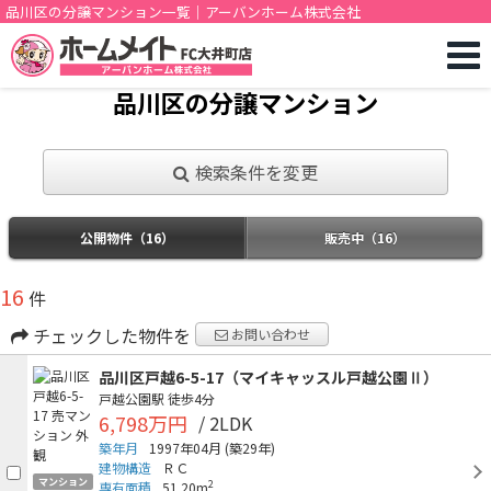
品川区の分譲マンション一覧｜アーバンホーム株式会社
品川区の分譲マンション
検索条件を変更
公開物件（16）
販売中（16）
16
件
チェックした物件を
お問い合わせ
品川区戸越6-5-17（マイキャッスル戸越公園Ⅱ）
戸越公園駅
徒歩4分
6,798万円
/ 2LDK
築年月
1997年04月
(築29年)
建物構造
ＲＣ
マンション
2
専有面積
51.20m