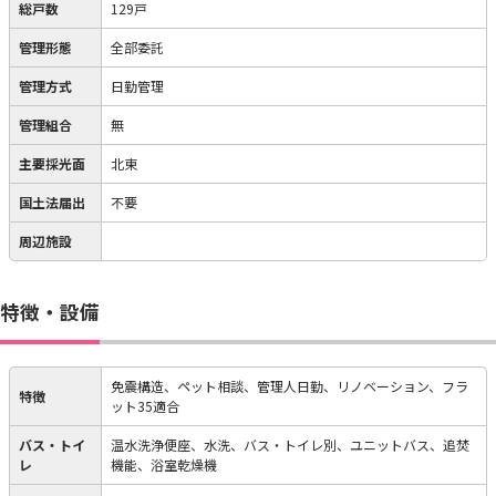
総戸数
129戸
管理形態
全部委託
管理方式
日勤管理
管理組合
無
主要採光面
北東
国土法届出
不要
周辺施設
特徴・設備
免震構造、ペット相談、管理人日勤、リノベーション、フラ
特徴
ット35適合
バス・トイ
温水洗浄便座、水洗、バス・トイレ別、ユニットバス、追焚
レ
機能、浴室乾燥機