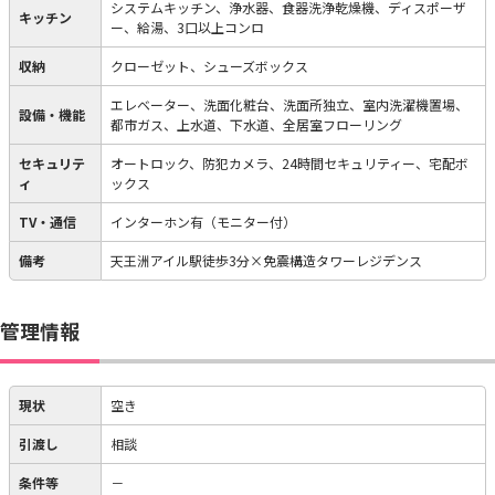
システムキッチン、浄水器、食器洗浄乾燥機、ディスポーザ
キッチン
ー、給湯、3口以上コンロ
収納
クローゼット、シューズボックス
エレベーター、洗面化粧台、洗面所独立、室内洗濯機置場、
設備・機能
都市ガス、上水道、下水道、全居室フローリング
セキュリテ
オートロック、防犯カメラ、24時間セキュリティー、宅配ボ
ィ
ックス
TV・通信
インターホン有（モニター付）
備考
天王洲アイル駅徒歩3分×免震構造タワーレジデンス
管理情報
現状
空き
引渡し
相談
条件等
－