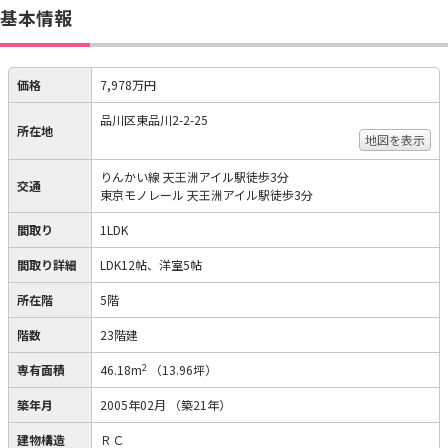
基本情報
価格
7,978万円
品川区東品川2-2-25
所在地
地図を表示
りんかい線 天王洲アイル駅徒歩3分
交通
東京モノレール 天王洲アイル駅徒歩3分
間取り
1LDK
間取り詳細
LDK12帖、洋室5帖
所在階
5階
階数
23階建
2
専有面積
46.18m
（13.96坪）
築年月
2005年02月
（築21年）
建物構造
ＲＣ