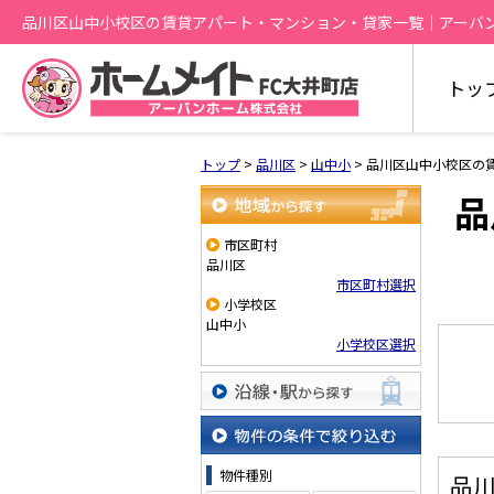
品川区山中小校区の賃貸アパート・マンション・貸家一覧｜アーバ
トッ
トップ
>
品川区
>
山中小
>
品川区山中小校区の
品
地域から探す
市区町村
品川区
市区町村選択
小学校区
山中小
小学校区選択
沿線・駅から探す
物件の条件で絞り込む
物件種別
品