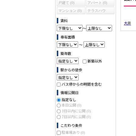
戸建て (0)
アパート (0)
マンション (0)
テラスハウ
ス (0)
賃料
大井
～
専有面積
～
築年数
新築以外
駅からの徒歩
バス停からの時間を含む
情報公開日
指定なし
本日公開
(0)
3日以内に公開
(0)
7日以内に公開
(0)
こだわり条件
駐車場あり
(0)