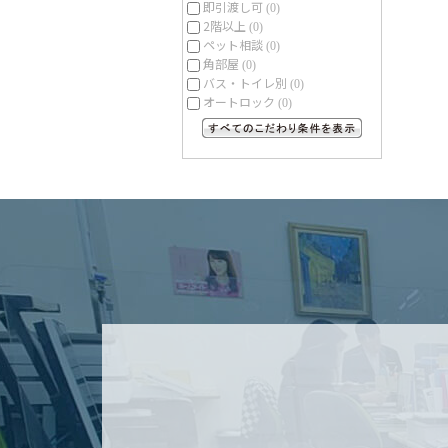
即引渡し可
(0)
2階以上
(0)
ペット相談
(0)
角部屋
(0)
バス・トイレ別
(0)
オートロック
(0)
すべてのこだわり条件を見る