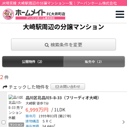
JR埼京線 大崎駅周辺の分譲マンション一覧｜アーバンホーム株式会社
大崎駅周辺の分譲マンション
検索条件を変更
公開物件（2）
販売中（2）
2
件
チェックした物件を
お問い合わせ
品川区北品川5-8-33（フリーディオ大崎）
大崎駅
徒歩7分
6,999万円
/ 1LDK
築年月
1999年03月
(築27年)
建物構造
ＳＲＣ
マンション
2
専有面積
34.44m