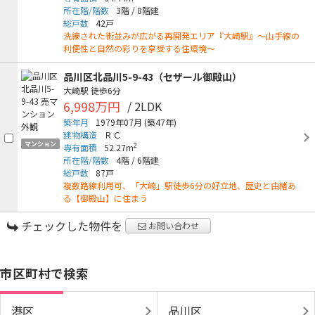
所在階/階数
3階
/
8階建
総戸数
42戸
洗練された街並みが広がる再開発エリア『大崎駅』～山手線の
利便性と自然の彩りを享受する住環境～
品川区北品川5-9-43（セザール御殿山）
大崎駅
徒歩6分
6,998万円
/ 2LDK
築年月
1979年07月
(築47年)
建物構造
ＲＣ
マンション
2
専有面積
52.27m
所在階/階数
4階
/
6階建
総戸数
87戸
複数路線利用可、「大崎」駅徒歩6分の好立地、歴史と由緒あ
る【御殿山】に住まう
チェックした物件を
お問い合わせ
市区町村で検索
港区
品川区