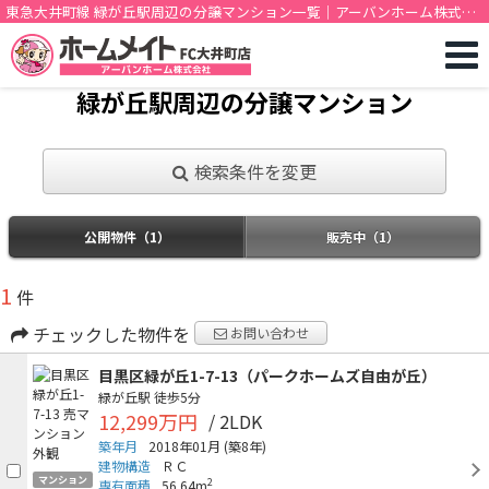
東急大井町線 緑が丘駅周辺の分譲マンション一覧｜アーバンホーム株式会
社
緑が丘駅周辺の分譲マンション
検索条件を変更
公開物件（1）
販売中（1）
1
件
チェックした物件を
お問い合わせ
目黒区緑が丘1-7-13（パークホームズ自由が丘）
緑が丘駅
徒歩5分
12,299万円
/ 2LDK
築年月
2018年01月
(築8年)
建物構造
ＲＣ
マンション
2
専有面積
56.64m