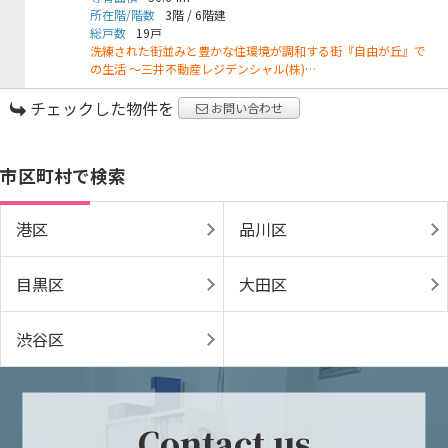
所在階/階数
3階
/
6階建
総戸数
19戸
洗練された街並みと豊かな住環境が調和する街『自由が丘』で
の生活 ～三井不動産レジデンシャル(株)…
チェックした物件を
お問い合わせ
市区町村で検索
港区
品川区
目黒区
大田区
渋谷区
Contact us