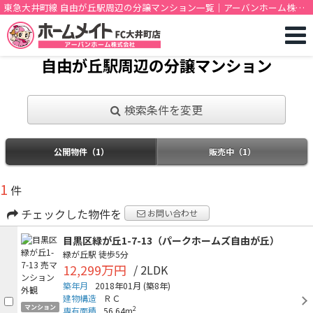
東急大井町線 自由が丘駅周辺の分譲マンション一覧｜アーバンホーム株式
会社
自由が丘駅周辺の分譲マンション
検索条件を変更
公開物件（1）
販売中（1）
1
件
チェックした物件を
お問い合わせ
目黒区緑が丘1-7-13（パークホームズ自由が丘）
緑が丘駅
徒歩5分
12,299万円
/ 2LDK
築年月
2018年01月
(築8年)
建物構造
ＲＣ
マンション
2
専有面積
56.64m