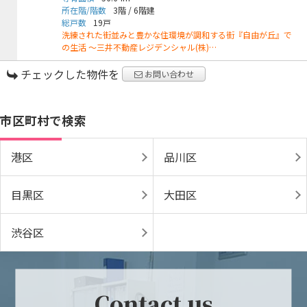
所在階/階数
3階
/
6階建
総戸数
19戸
洗練された街並みと豊かな住環境が調和する街『自由が丘』で
の生活 ～三井不動産レジデンシャル(株)…
チェックした物件を
お問い合わせ
市区町村で検索
港区
品川区
目黒区
大田区
渋谷区
Contact us