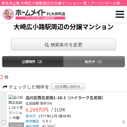
東急池上線 大崎広小路駅周辺の分譲マンション一覧｜アーバンホーム株式
会社
大崎広小路駅周辺の分譲マンション
検索条件を変更
公開物件（2）
販売中（2）
2
件
チェックした物件を
お問い合わせ
品川区西五反田1-28-3（ハイラーク五反田）
五反田駅
徒歩3分
6,299万円
/ 1LDK
築年月
1977年11月
(築48年)
建物構造
ＳＲＣ
マンション
2
専有面積
42.30m