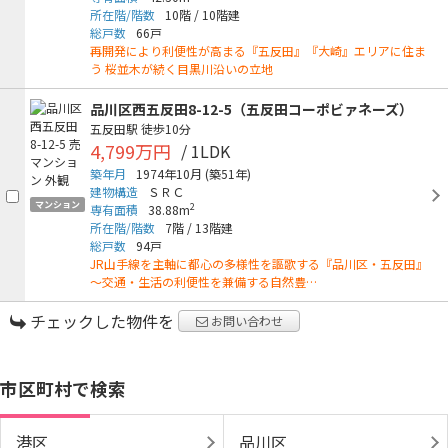
所在階/階数
10階
/
10階建
総戸数
66戸
再開発により利便性が高まる『五反田』『大崎』エリアに住ま
う 桜並木が続く目黒川沿いの立地
品川区西五反田8-12-5（五反田コーポビァネーズ）
五反田駅
徒歩10分
4,799万円
/ 1LDK
築年月
1974年10月
(築51年)
建物構造
ＳＲＣ
マンション
2
専有面積
38.88m
所在階/階数
7階
/
13階建
総戸数
94戸
JR山手線を主軸に都心の多様性を謳歌する『品川区・五反田』
～交通・生活の利便性を兼備する自然豊…
チェックした物件を
お問い合わせ
市区町村で検索
港区
品川区