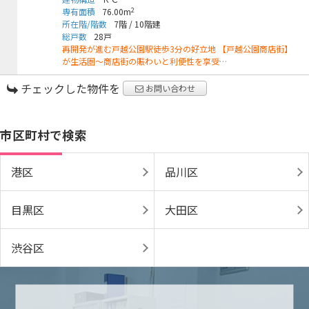
2
専有面積
76.00m
所在階/階数
7階
/
10階建
総戸数
28戸
再開発が進む戸越公園駅徒歩3分の好立地 【戸越公園商店街】
が生活圏～商店街の賑わいと利便性を享受…
チェックした物件を
お問い合わせ
市区町村で検索
港区
品川区
目黒区
大田区
渋谷区