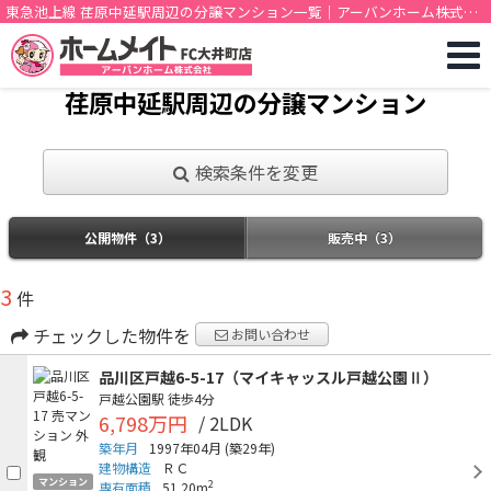
東急池上線 荏原中延駅周辺の分譲マンション一覧｜アーバンホーム株式会
社
荏原中延駅周辺の分譲マンション
検索条件を変更
公開物件（3）
販売中（3）
3
件
チェックした物件を
お問い合わせ
品川区戸越6-5-17（マイキャッスル戸越公園Ⅱ）
戸越公園駅
徒歩4分
6,798万円
/ 2LDK
築年月
1997年04月
(築29年)
建物構造
ＲＣ
マンション
2
専有面積
51.20m