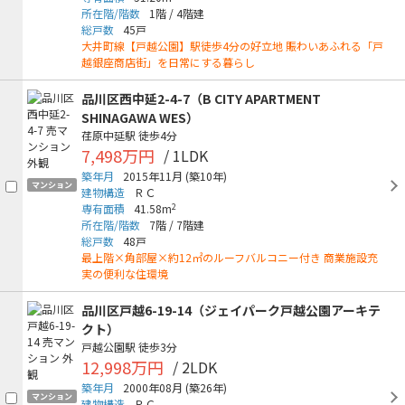
所在階/階数
1階
/
4階建
総戸数
45戸
大井町線【戸越公園】駅徒歩4分の好立地 賑わいあふれる「戸
越銀座商店街」を日常にする暮らし
品川区西中延2-4-7（B CITY APARTMENT
SHINAGAWA WES）
荏原中延駅
徒歩4分
7,498万円
/ 1LDK
築年月
2015年11月
(築10年)
マンション
建物構造
ＲＣ
2
専有面積
41.58m
所在階/階数
7階
/
7階建
総戸数
48戸
最上階×角部屋×約12㎡のルーフバルコニー付き 商業施設充
実の便利な住環境
品川区戸越6-19-14（ジェイパーク戸越公園アーキテ
クト）
戸越公園駅
徒歩3分
12,998万円
/ 2LDK
築年月
2000年08月
(築26年)
マンション
建物構造
ＲＣ