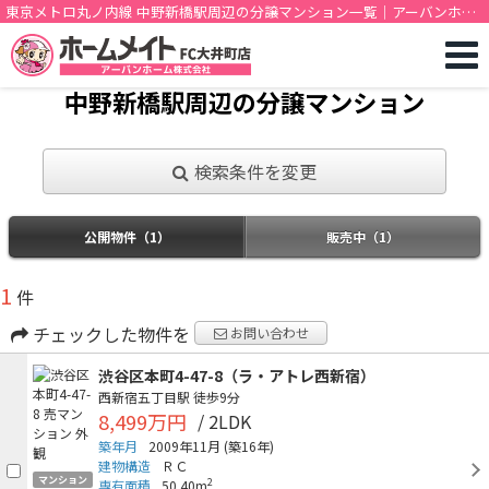
東京メトロ丸ノ内線 中野新橋駅周辺の分譲マンション一覧｜アーバンホー
ム株式会社
中野新橋駅周辺の分譲マンション
検索条件を変更
公開物件（1）
販売中（1）
1
件
チェックした物件を
お問い合わせ
渋谷区本町4-47-8（ラ・アトレ西新宿）
西新宿五丁目駅
徒歩9分
8,499万円
/ 2LDK
築年月
2009年11月
(築16年)
建物構造
ＲＣ
マンション
2
専有面積
50.40m