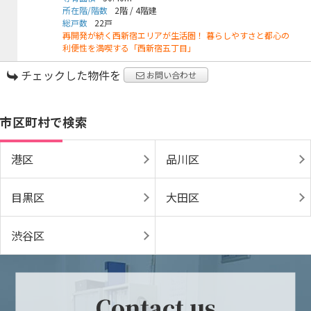
所在階/階数
2階
/
4階建
総戸数
22戸
再開発が続く西新宿エリアが生活圏！ 暮らしやすさと都心の
利便性を満喫する「西新宿五丁目」
チェックした物件を
お問い合わせ
市区町村で検索
港区
品川区
目黒区
大田区
渋谷区
Contact us