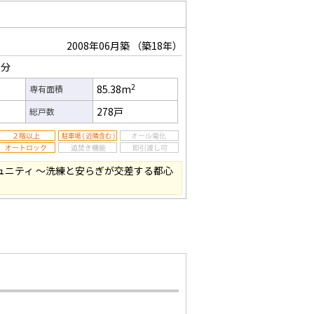
2008年06月築
（築18年）
3分
2
85.38m
専有面積
278戸
総戸数
ュニティ ～洗練と安らぎが交差する都心