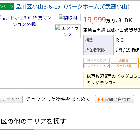
品川区小山3-6-15（パークホームズ武蔵小山）
マンシ
19,999
3LDK
ン
万円
/
東急目黒線 武蔵小山駅
徒歩
ＲＣ
構造
2階
/
19階建
所在階/階数
総戸数278戸のビッグコミ
のレジデンス～
チェックした物件をまとめて
てチェック
お問い合わせ
川区の他のエリアを探す