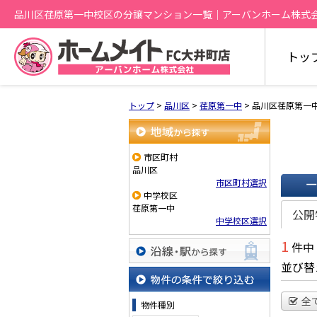
品川区荏原第一中校区の分譲マンション一覧｜アーバンホーム株式
トッ
トップ
>
品川区
>
荏原第一中
>
品川区荏原第一
地域から探す
市区町村
品川区
市区町村選択
中学校区
一覧で
荏原第一中
公開
中学校区選択
1
件中
並び替
沿線・駅から探す
物件の条件で絞り込む
全
物件種別