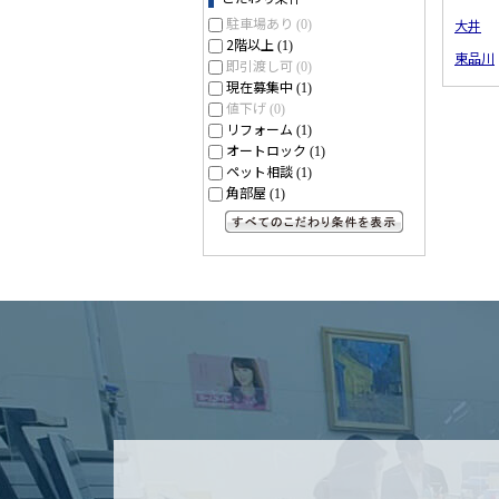
駐車場あり
大井
(0)
2階以上
(1)
東品川
即引渡し可
(0)
現在募集中
(1)
値下げ
(0)
リフォーム
(1)
オートロック
(1)
ペット相談
(1)
角部屋
(1)
すべてのこだわり条件を見る