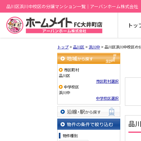
品川区浜川中校区の分譲マンション一覧｜アーバンホーム株式会社
トッ
トップ
>
品川区
>
浜川中
>
品川区浜川中校区の
地域から探す
市区町村
品川区
市区町村選択
中学校区
浜川中
中学校区選択
沿線・駅から探す
品
物件の条件で絞り込む
物件種別