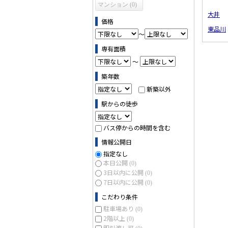
マンション (0)
大井
価格
東品川
～
専有面積
～
築年数
新築以外
駅からの徒歩
バス停からの時間を含む
情報公開日
指定なし
本日公開
(0)
3日以内に公開
(0)
7日以内に公開
(0)
こだわり条件
駐車場あり
(0)
2階以上
(0)
即引渡し可